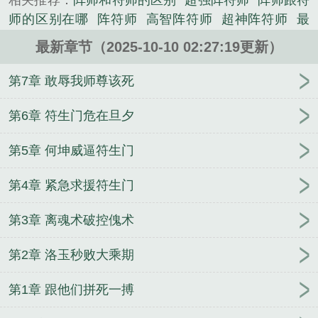
相关推荐：
阵师和符师的区别
超强阵符师
阵师跟符
说。
师的区别在哪
阵符师
高智阵符师
超神阵符师
最
强符阵师
最佳陪玩
良宸美瑾
放手！本宫要飞
最新章节（2025-10-10 02:27:19更新）
升！
随身地球副本
最影帝
超神英雄传
【HP】紫
罗兰（np，bg）
某提线木偶的流浪传说
血神系统
第7章 敢辱我师尊该死
异世之大汉天下
异界超级玩家
赫敏养成手册
白旗
超限店
鬼走阴
官途之平步青云
婚期缠绵
星际：
第6章 符生门危在旦夕
软萌兔兔他又震惊全网了
安逸大神豪
大安小冷
网
第5章 何坤威逼符生门
游之九州天途
第4章 紧急求援符生门
第3章 离魂术破控傀术
第2章 洛玉秒败大乘期
第1章 跟他们拼死一搏