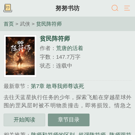
努努书坊
首页
> 武侠 >
贫民阵符师
贫民阵符师
作者：
荒唐的活着
字数：147.7万字
状态：连载中
最新章节：
第7章 敢辱我师尊该死
去往天蓝星执行任务的少年，探索飞船在穿越星球外
围的罡风层时被不明物质撞击，即将损毁。情急之
下，他采取紧急措施，以纳米魂血的形式，穿过罡风
开始阅读
章节目录
层，投入天蓝星……...
《贫民阵符师》是荒唐的活着精心创作的武侠类小