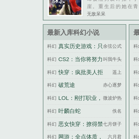
崖。重生后的她在青
来，发现自己成了男
无敌呆呆
太好了，他（她）要
千妇女，他要批发绿
最新入库科幻小说
要狂虐天下渣男。可
别变了，性向没变怎
真实历史游戏：只
科幻
余弦公式
科
他成了性别男，爱好男！...
有我知道剧情
CS2：当你将努力
科幻
叫我牛头人
科
做到极致
快穿：疯批美人拒
科幻
遥上
科
绝当牛马
破荒途
科幻
赤心逐梦
科
LOL：刚打职业，
科幻
微波炉热可
科
你说联盟凉了
叶麟白蛇
科幻
佚名
科
恶女快穿：撩得禁
科幻
七月饼子
科
欲男主失控沦陷
网游：全点体质，
科幻
六月君
科