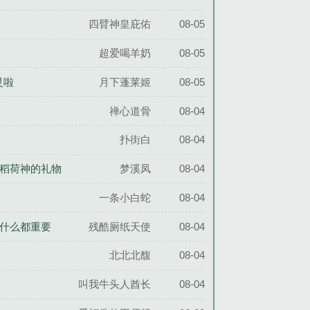
四臂神皇庇佑
08-05
超爱喝羊奶
08-05
灵啦
月下蓬莱姬
08-05
禅心道骨
08-04
扑街白
08-04
尾稻荷神的礼物
梦溪凤
08-04
一条小白蛇
08-04
比什么都重要
残酷厕纸天使
08-04
北北北馥
08-04
叫我牛头人酋长
08-04