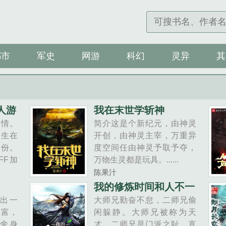
都市
军史
网游
科幻
灵异
其
人游
我在末世学斩神
剧情。
简介这是个新纪元，由神灵
降生在
开创，由神灵主宰，万重异
身份。
度空间任由神灵予取予夺，
FF加
万物生灵都是玩具。......
一个
陈果汁
停留一
我的修炼时间和人不一
样
。既然
出一
大师兄勤奋不怠，二师兄偷
我便只
首富，
闲躲静。大师兄被称为天
舍身
才，二师兄是门派之耻。直