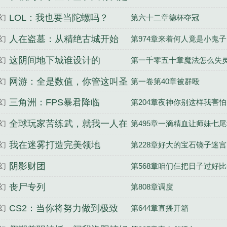
男生
LOL：我也要当陀螺吗？
幻
第六十二章德杯夺冠
人在盗墓：从精绝古城开始
幻
第974章来着何人竟是小鬼子
这阴间地下城谁设计的
幻
第一千零五十章魔法怎么失
网游：全是数值，你管这叫圣
幻
第一卷第40章被群殴
骑士？
三角洲：FPS暴君降临
幻
第204章夜神你别这样我害怕
全球玩家苦练武，就我一人在
幻
第495章一滴精血让师妹七
修仙
太顶了
我在迷雾打造完美领地
幻
第228章好大的宝石镜子迷宫
阴影财团
幻
第568章咱们仨把日子过好
丧尸专列
幻
第808章调度
CS2：当你将努力做到极致
幻
第644章直播开箱