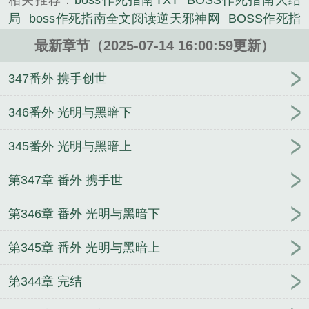
相关推荐：
boss作死指南TXT
BOSS作死指南大结
局
boss作死指南全文阅读逆天邪神网
BOSS作死指
南全文免费阅读fanqie
BOSS作死指南免费
最新章节（2025-07-14 16:00:59更新）
TXT
boss作死指南全文阅读逆天邪神
boss作死指南
决绝乐文
BOSS作死指南有声
boss作死指南剧透推
347番外 携手创世
书
boss作死指南剧透排雷
boss作死指南无弹窗
BOSS作死指南免费阅读
BOSS作死指南谁是攻
346番外 光明与黑暗下
BOSS作死指南_决绝_第112章 光明异能_八一中文
345番外 光明与黑暗上
网
作死指南
boss作死指南讲的什么
boss作死指南
逆天邪神网
boss作死指南 作者决绝
boss作死指南
第347章 番外 携手世
作者决绝
BOSS作死指南TXT
boss作死指南是主攻
吗
boss作死指南免费阅读
boss作死指南by 决绝
第346章 番外 光明与黑暗下
TXT
boss作死指南番外
boss作死指南好看吗
boss
作死指南全文
boss作死指南攻是谁
boss作死指南书
第345章 番外 光明与黑暗上
包网
boss作死指南
boss作死指南 by决绝
boss作
死指南攻略
boss作死指南类似
boss的作死指南讲的
第344章 完结
是什么
boss作死指南的精彩章节
boss作死指南排