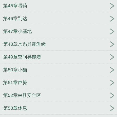
第45章喂药
第46章到达
第47章小基地
第48章水系异能升级
第49章空间异能者
第50章小猫
第51章声势
第52章W县安全区
第53章休息