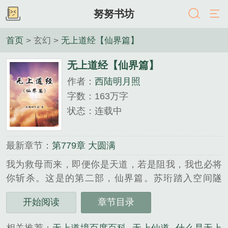
努努书坊
首页
> 玄幻 >
无上道经【仙界篇】
无上道经【仙界篇】
作者：
西陆明月照
字数：163万字
状态：连载中
最新章节：
第779章 大圆满
我为救母而来，即便你是天道，若是阻我，我也必将
你斩杀。这是的第二部，仙界篇。苏珩踏入空间隧
道，前往仙界救母，却阴差阳错的来到了一个破碎的
开始阅读
章节目录
世界，一个天道残缺的世界，又莫名其妙的成为了斩
天者。为了能够尽快去往仙界，救出母亲，苏珩踏上