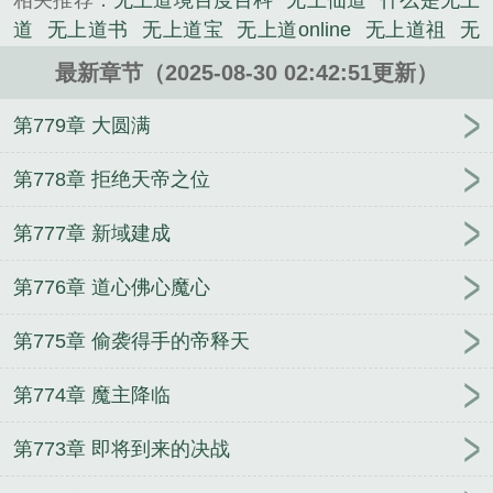
相关推荐：
无上道境百度百科
无上仙道
什么是无上
了斩天一途。十二个破碎的大陆，十二个残缺的天
道
无上道书
无上道宝
无上道online
无上道祖
无
道。苏珩如何将这些天道一一斩杀，又如何脱离这...
上道玄尊
无上神道介绍
无上道圣
无上道神 全集
《无上道经【仙界篇】》...
最新章节（2025-08-30 02:42:51更新）
无上道心
无上神道简介
无上道诀
无上道祖百度百
《无上道经【仙界篇】》是西陆明月照精心创作的玄
科
无上道攻略
无上道是什么意思
无上道境界划
第779章 大圆满
幻类小说。
分
什么是无上道祖
无上道果
无上道途
无上道宗
什么叫无上道
无上道印
无上道祖全文免费阅读
无
第778章 拒绝天帝之位
上道帝免费全文阅读
无上道游戏攻略
无上道境
无
第777章 新域建成
上神道百度百科
无上道境全文阅读
无上道火百度百
科
无上道神
无上至道
无上道帝
娇藏春色
祖巫霸
第776章 道心佛心魔心
世
择天记
第775章 偷袭得手的帝释天
第774章 魔主降临
第773章 即将到来的决战