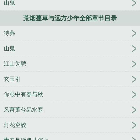
山鬼
更魔王田中秋
仙道为魔
音为我狂
冰与火之歌之我
是布兰
重生之时尚大亨
天命傀相
大宋之梁
总裁
荒烟蔓草与远方少年全部章节目录
在真香的路上赶来
BOSS作死指南
从1898开始
黑
暗银河
最终主角
王者之英雄召唤系统
星际超探
待葬
山鬼
江山为聘
玄玉引
你眼中有春与秋
风萧萧兮易水寒
灯花空姣