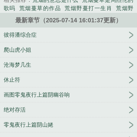
相关推荐：
荒烟的意思是什么
荒烟蔓草是周杰伦的
歌吗
荒烟蔓草的作品
荒烟野蔓打一生肖
荒烟野
蔓
荒烟蔓草什么意思
蔓草荒烟的意思是什么
荒烟
最新章节（2025-07-14 16:01:37更新）
漫草
蔓草荒烟是什么意思
荒烟蔓草的
荒烟cp
荒
烟蔓草的年代
荒烟蔓草的年头就连分手都很沉默
蔓
彼得潘综合症
草荒烟里
荒烟蔓草的反义词
荒烟蔓草出处
荒烟蔓
草与爱情的关系
荒烟蔓草的年头就连分手都很沉默
爬山虎小姐
是什么意思
荒烟蔓草对句对什么
荒烟蔓草的年头是
沧海梦几生
什么意思
荒草蔓延的年头
荒烟蔓草的爱情与人生
荒烟蔓草的人生
我携星光莹莹
荒烟蔓草的年代歌
休止符
词
荒烟蔓草的拼音
荒烟蔓草晋江
荒烟蔓草的年头
就连分手都很沉默
荒烟蔓草形容什么季节
荒烟什么
画图零鬼夜行上篇阴幽谷响
意思
荒烟漫草是什么意思
荒烟蔓草作者
蔓草荒烟
读音
荒烟蔓草的年头
荒和烟烟罗的过往
荒烟外
绝对存活
荒烟野蔓是什么意思
荒烟野蔓什么意思
元末里白条
江九儿
现代文明修仙者
至尊武魂
阴灵手记：养小
零鬼夜行上篇阴山姥
鬼卖佛牌
偷听心声：前妻她口是心非
我要闪耀
断