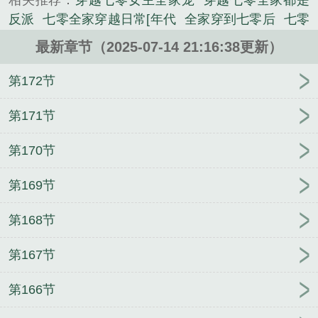
相关推荐：
穿越七零女主全家宠
穿越七零全家都是
类小说。
反派
七零全家穿越日常[年代
全家穿到七零后
七零
之全家穿越日常
七零全家穿越日常 年代
穿越七零
最新章节（2025-07-14 21:16:38更新）
全家宠
穿越七零全家都是极品
穿越七零年代全家都
是极品
七零全家穿越日常txt
70全家穿越日常
全家
第172节
穿越七十年代
七零全家都是穿越重生的
七零全家穿
越日常免费
穿越七零全家奶奶宠
离谱，谁家Alpha
第171节
吃小蛋糕啊
佐君兴汉
君临诺丁汉
总有大小姐想对
第170节
我图谋不轨
艳妇怀春(乱伦偷情h)
带着系统在兽世种
田
都市至尊仙医陈飞宇
你要做影帝
麝香之梦
第169节
（NPH）
摄政王的驭兽狂妃
（红楼同人）老太太的
别样生活
肆意抢夺
超级狂兵
寒门小医妃
锦绣良
第168节
缘：夫君在上
超神学院：元素之主
呵呵，傲娇的
他
进化之超越星辰
程诺贺梓楷
因为绿茶我掉进了
第167节
肉文系统【快穿】
第166节