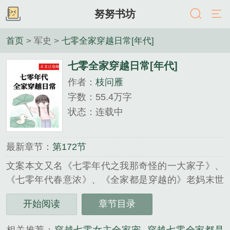
努努书坊
首页
> 军史 >
七零全家穿越日常[年代]
七零全家穿越日常[年代]
作者：
枝问雁
字数：55.4万字
状态：连载中
最新章节：
第172节
文案本文又名《七零年代之我那奇怪的一大家子》、
《七零年代春意浓》、《全家都是穿越的》老妈末世
女，老爸星际男，大哥是药修，小弟精灵族，穿越之
开始阅读
章节目录
前的身份一个个都不简单。只有李意浓，不过是一.....
《七零全家穿越日常[年代]》是枝问雁精心创作的军史