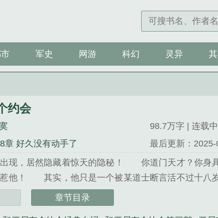
都市
军史
网游
科幻
灵异
其
个约会
寞
98.7万字 | 连载中
38章 好久没有动手了
最后更新：2025-07-
的出现，居然隐藏着惊天的隐秘！ 你道门天才？你身具
别惹他！ 其实，他只是一个被某道士断言活不过十八岁
有个约会》还不错的话请不要忘记向您QQ群和微博里的朋友
章节目录
约会》是流星醉寂寞精心创作的武侠类小说。