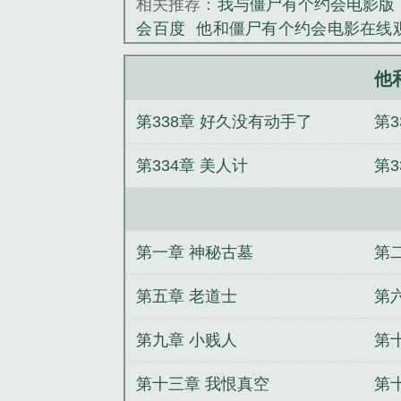
相关推荐：
我与僵尸有个约会电影版
会百度
他和僵尸有个约会电影在线
有个约会1主题曲
和僵尸有个约会
尸有个约会4
我与僵尸有个约会第
他
会在线阅读
僵尸和我有个约会电影
第338章 好久没有动手了
第3
会男二
他和僵尸有个约会在线观看
约会第三部解说
他和僵尸有个约会
第334章 美人计
第3
关系
与僵尸有个约会
我和僵尸有个
有个约会马小玲
我和僵尸有个约会
纪之英雄传说
这个男友有点毒
英雄
主系统
这个男人太会撩
快穿之酱油
第一章 神秘古墓
第
喜欢变态的路上越走越远
久别胜新
第五章 老道士
第
第九章 小贱人
第
第十三章 我恨真空
第