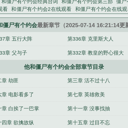
和僵尸有个约会经典台词
和僵尸有个约会第三部
僵尸
观看
和僵尸有个约会2在线观看
和僵尸有个约会在线观
电视剧
和僵尸有个约会主角
我和僵尸有个约会是什么意
一部
我和僵尸有个约会救世者
僵尸我和僵尸有个约会
和僵尸有个约会
最新章节（2025-07-14 16:21:14
我跟僵尸有个约会
我和僵尸有个约会的男主
我和僵尸
37章 五行大阵
第336章 克里斯大人
我和僵尸有个约会3
我与僵尸有个约会1演员表
和僵尸
电影
和僵尸有个约会6
和僵尸有个约会第一部
我和僵
33章 父与子
第332章 教皇的野心很大
约会 男主角
和僵尸有个约会女主角
僵尸和我有个约会
演员
与僵尸有个约会3
我的异界地图集
神宠进化
【快
他和僵尸有个约会全部章节目录
联盟大战王者荣耀
仙界公务员升职手册
魔法工业帝国
小姐
萌妻有毒：神秘总裁老公
红楼之混吃等死
乡村
二章 劫匪
第三章 活不过十八
欢
躺平后，我成了修真界团宠
六章 电影看多了
第七章 英雄救美
十章 白挨了一巴掌
第十一章 没事找抽
十四章 欲擒故纵
第十五章 过目不忘