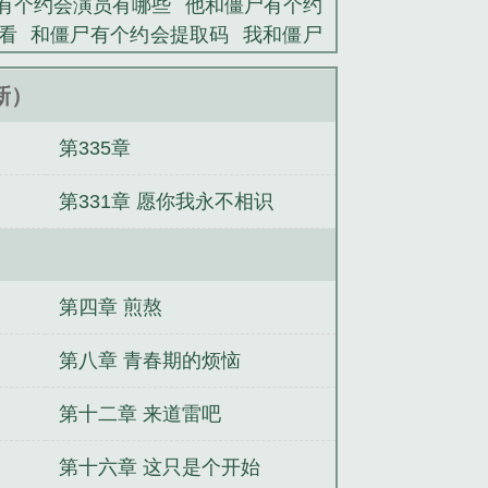
有个约会演员有哪些
他和僵尸有个约
看
和僵尸有个约会提取码
我和僵尸
思
我和僵尸有个约会什么意思
和僵
和僵尸有个约会主演
他和僵尸有个约
更新）
有个约会塔罗牌结果
我和僵尸有个约
第335章
有个约会最初是喜剧片吗
和僵尸有个
尸有个约会不死人
我和僵尸有个约会
第331章 愿你我永不相识
和僵尸有个约会第三在线播放
僵尸
穿】节操何在（H）（1V1）
天书战
开局签到荒古圣体
非典侠
异界的领
逍遥小神医
丧尸BOSS爱上软绵绵
在
第四章 煎熬
第八章 青春期的烦恼
第十二章 来道雷吧
第十六章 这只是个开始