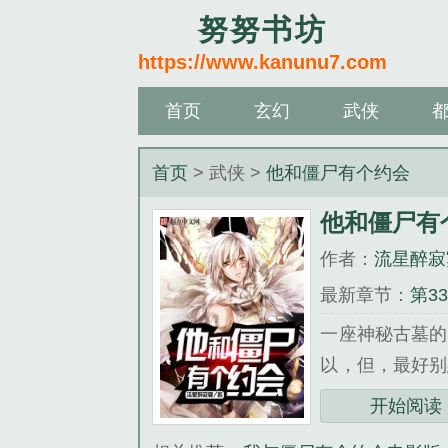
努努书坊
https://www.kanunu7.com
首页
玄幻
武侠
首页
> 武侠 >
他和僵尸有个约会
他和僵尸有
作者：
流星醉寂
最新章节：
第3
一座神秘古墓
以，但，最好
觉得《他和僵尸
开始阅读
《他和僵尸有个