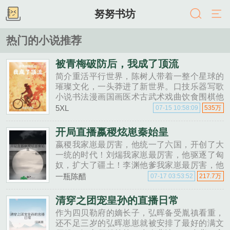
努努书坊
热门的小说推荐
被青梅破防后，我成了顶流
简介重活平行世界，陈树人带着一整个星球的
璀璨文化，一头莽进了新世界。口技乐器写歌
小说书法漫画国画医术古武术戏曲饮食围棋他
只会亿点！......
5XL
07-15 10:58:09
535万
开局直播嬴稷炫崽秦始皇
嬴稷我家崽最厉害，他统一了六国，开创了大
一统的时代！刘煓我家崽最厉害，他驱逐了匈
奴，扩大了疆土！李渊他爹我家崽最厉害，他
令万邦来朝，称天可汗！武士彟我家崽最厉
一瓶陈醋
07-17 03:53:52
217.7万
害，她是前无古人后无来者的女皇帝！......
清穿之团宠皇孙的直播日常
作为四贝勒府的嫡长子，弘晖备受胤禛看重，
还不足三岁的弘晖崽崽就被安排了最好的满文