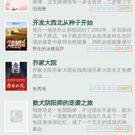
师傅，汉文师傅等等一岁会背诗，二岁背三字
经，三岁…三岁的小弘晖看着眼前突然出现的
旧画册
07-18 04:09:01
163万
直播面板，和上面缺胳膊少腿的字啊啊
啊！！！......
开发大西北从种子开始
简介一场意外让郭阳回到了2002年，并且获得
了种子商店。种子商店可以从使用者对生态环
境的修复中获得自然能量，消耗自然能量便可
以购买和定制各种各样的种子。从此以后戈壁
野生的冰糖葫芦
07-18 23:14:05
314.3万
开荒，沙漠变绿洲盐碱地改造，科研育种连绵
的农场，轰隆的机械…......
乔家大院
乔家大院乔家大院在线阅读乔家大院全文免费
阅读......
朱秀海
07-28 11:29:17
108万
败犬阴阳师的逆袭之旅
我曾经是一名阴阳师，不过现在不是啦，因为
我死了！一觉醒来的我发现自己失去了一切，
包括身体和记忆，成了一个无主的流浪式神。
为了继续存在下去，并找回属于我的一起，我
友山
07-16 10:26:42
423.1万
必须先给自己找个主人......