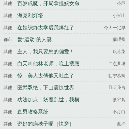
亲
百岁成魔，开局拿捏妖女命
其他
茶巨
脉
海克利灯塔
其他
小崇山
在娃综办太学后我爆红了
其他
今天一定早
爱“运动”的人妻
都市
催眠卿
主人，我只要您的偏爱！
其他
琪苒柒
白天叫他林老师，晚上搂腰
其他
二点儿琳
喊宝贝
惊，美人太傅他又吐血了
其他
朝宁慕卿
医武双绝，下山震惊世界
其他
且听我言
功法加点：妖魔乱世，我横
其他
纵谷观
推三千神魔
直男攻略系统
其他
不汀白
说好的病秧子呢［快穿］
其他
渡祎