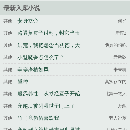
最新入库小说
安身立命
其他
何乎
路遇黄皮子讨封，封它当玉
其他
新夜z
皇大帝
洪荒，我把怨念当功德，大
其他
我真的想吃
道懵了
小魅魔香点怎么了？
其他
君憨憨
亭亭净植如风
其他
未未啊
犟种
其他
真实存在的
服炁养性，从抄经童子开始
其他
北冥一道人
登仙
穿越后被阴湿世子盯上了
其他
万鲤
竹马竟偷偷喜欢我
其他
荒人说梦
其他
扶她×美少