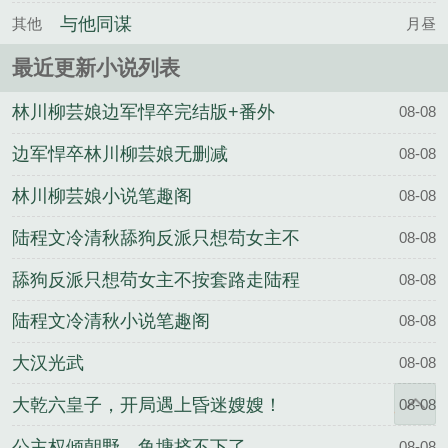
与他同谋
其他
月昼
最近更新小说列表
林川柳芸娘边军悍卒完结版+番外
08-08
边军悍卒林川柳芸娘无删减
08-08
林川柳芸娘小说笔趣阁
08-08
陆程文冷清秋舔狗反派只想苟女主不
08-08
按套路走完结版+番外
舔狗反派只想苟女主不按套路走陆程
08-08
文冷清秋无删减
陆程文冷清秋小说笔趣阁
08-08
大汉光武
08-08
大乾六皇子，开局遇上昏迷嫂嫂！
08-08
公主权倾朝野，鱼塘挤不下了
08-08