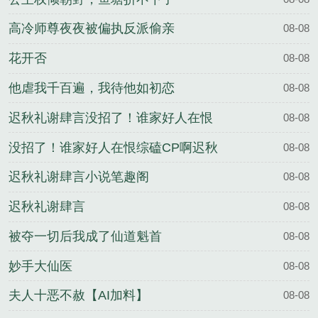
高冷师尊夜夜被偏执反派偷亲
08-08
花开否
08-08
他虐我千百遍，我待他如初恋
08-08
迟秋礼谢肆言没招了！谁家好人在恨
08-08
综磕CP啊百度云
没招了！谁家好人在恨综磕CP啊迟秋
08-08
礼谢肆言全文完整版
迟秋礼谢肆言小说笔趣阁
08-08
迟秋礼谢肆言
08-08
被夺一切后我成了仙道魁首
08-08
妙手大仙医
08-08
夫人十恶不赦【AI加料】
08-08