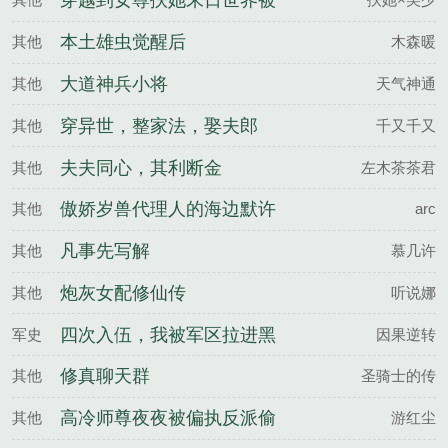
穿越到女尊扶她末日世界被
她抓到了
本土雄虫觉醒后
其他
木森暖
大道神兵小将
其他
天气神通
穿异世，整家法，娶夫郎
其他
千又千又
夫夫同心，其利断金
其他
左木茶茶君
傲娇岁兽代理人的海边默许
其他
arc
凡事先写解
其他
慕几许
炮灰女配修仙传
其他
听说娜
四次入伍，我被军区拉进黑
军史
因果逆转
名单！
修真聊天群
其他
圣骑士的传
高冷师尊夜夜被偏执反派偷
其他
游红尘