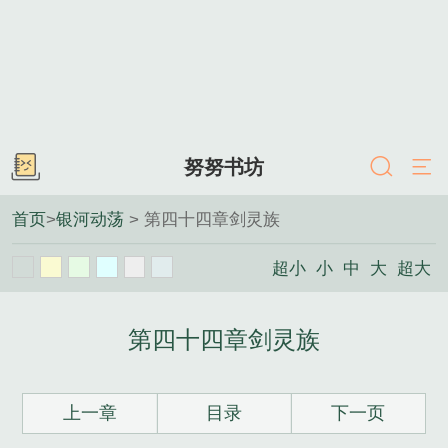
努努书坊
首页
>
银河动荡
> 第四十四章剑灵族
超小
小
中
大
超大
第四十四章剑灵族
上一章
目录
下一页