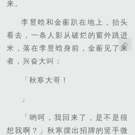
来。
李昱晗和金蘅趴在地上，抬头
看去，一条人影从破烂的窗外跳进
米，落在李昱晗身前，金蘅见了来
者，兴奋大叫：
「秋寒大哥！
」
「哟呵，我回来了，是不是很
想我啊？」秋寒摆出招牌的竖手微