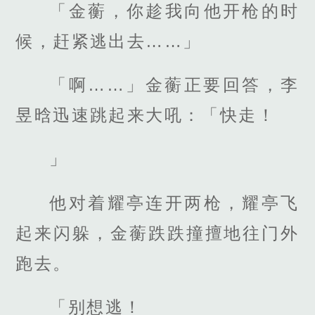
「金蘅，你趁我向他开枪的时
候，赶紧逃出去……」
「啊……」金蘅正要回答，李
昱晗迅速跳起来大吼：「快走！
」
他对着耀亭连开两枪，耀亭飞
起来闪躲，金蘅跌跌撞擅地往门外
跑去。
「别想逃！