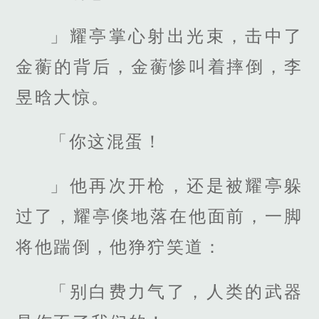
」耀亭掌心射出光束，击中了
金蘅的背后，金蘅惨叫着摔倒，李
昱晗大惊。
「你这混蛋！
」他再次开枪，还是被耀亭躲
过了，耀亭倏地落在他面前，一脚
将他踹倒，他狰狞笑道：
「别白费力气了，人类的武器