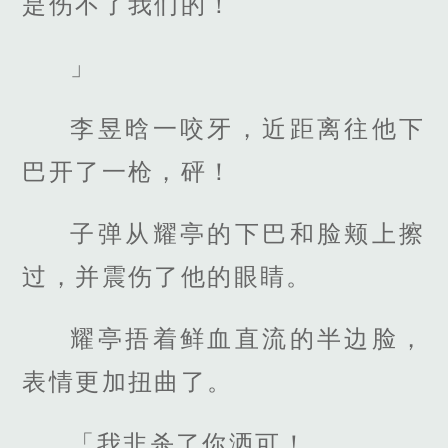
是伤不了我们的！
」
李昱晗一咬牙，近距离往他下
巴开了一枪，砰！
子弹从耀亭的下巴和脸颊上擦
过，并震伤了他的眼睛。
耀亭捂着鲜血直流的半边脸，
表情更加扭曲了。
「我非杀了你洒可！