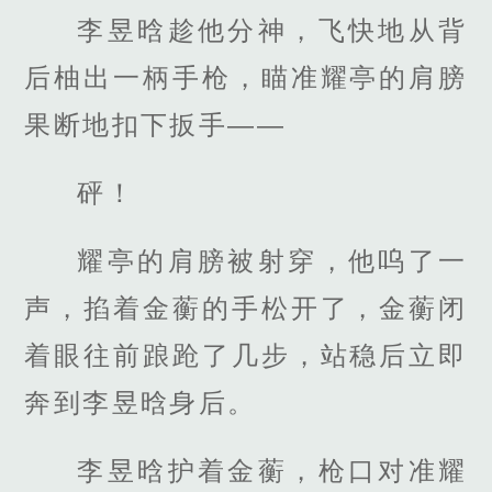
李昱晗趁他分神，飞快地从背
后柚出一柄手枪，瞄准耀亭的肩膀
果断地扣下扳手——
砰！
耀亭的肩膀被射穿，他呜了一
声，掐着金蘅的手松开了，金蘅闭
着眼往前踉跄了几步，站稳后立即
奔到李昱晗身后。
李昱晗护着金蘅，枪口对准耀