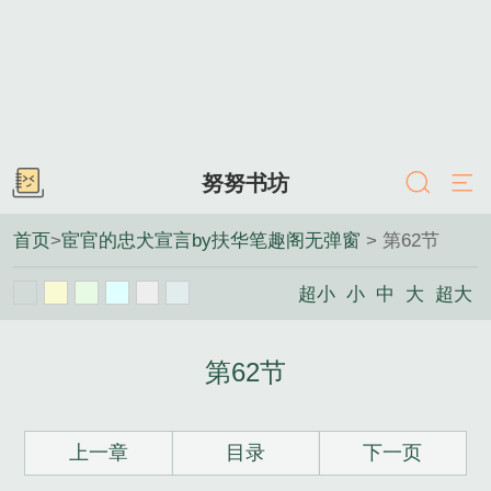
努努书坊
首页
>
宦官的忠犬宣言by扶华笔趣阁无弹窗
> 第62节
超小
小
中
大
超大
第62节
上一章
目录
下一页