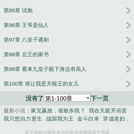
第95章 试炮
第96章 王爷是仙人
第97章 八皇子遇刺
第98章 北王的家书
第99章 看来九皇子殿下身边有高人
第100章 谁让我是天狼王的女儿
没有了
下一页
最新小说：
家兄嬴政，谁敢杀我？
我在天庭开浴室
我只想自力更生
战国我为王
金斗白米
穿成老妇，
我靠QQ农场养全家
魔尊死后十七年
末世恋爱守则
基于搜索引擎技术为您提供免费阅读无弹窗