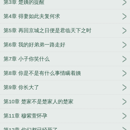
第3章 楚姨的提醒
们堕入深渊，我却无能为力
(全文)秦岚杨叔烟雨濛
濛
主角叶明昊宋雪晴绝对权力我就是靠山
秦岚杨叔
第4章 得妻如此夫复何求
笔趣阁
公主连结-真步与霞的凌辱群交
主角林海苏
晓宛全集阅读
叶明昊宋雪晴笔趣阁无弹窗
宦海官途
第5章 再回京城之日便是君临天下之时
秦峰胡佳云
路辰楚语琴笔趣阁
(全文)路辰楚语琴奉
旨娶妻生子
官场之绝对权力秦风周茜
主角叶明昊宋
第6章 我的好弟弟一路走好
雪晴绝对权力我就是靠山
（碧蓝航线同人）ntrs港
区
公主连结-真步与霞的凌辱群交
秦岚杨叔烟雨濛
第7章 小子你笑什么
濛笔趣阁
主角路辰楚语琴小说全集
主角林海苏晓宛
第8章 你是不是有什么事情瞒着姨
全集阅读
(无绿改)亲手送她们堕入深渊，我却无能为
力
路辰穆紫萱全文完结无删减
路辰楚语琴全文完结
第9章 你长大了
无删减
(全文)秦岚杨叔烟雨濛濛
秦岚杨叔笔趣阁
主角林海苏晓宛官路之谁与争锋
路辰楚语琴奉旨娶
第10章 楚家不是楚家人的楚家
妻生子笔趣阁
林海苏晓宛笔趣阁无弹窗
主角叶明昊
宋雪晴全集阅读
第11章 穆紫萱怀孕
第12章 你们都已经死了