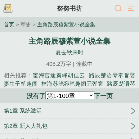
努努书坊
首页
> 军史 >
主角路辰穆紫萱小说全集
主角路辰穆紫萱小说全集
夏去秋来时
405.2万字 | 连载中
相关推荐：
宦海官途秦峰胡佳云
路辰楚语琴奉旨娶
妻生子笔趣阁
林海苏晓宛笔趣阁无弹窗
路辰楚语琴
全文完结无删减
路辰楚语琴笔趣阁
主角叶明昊宋雪
没有了
下一页
晴全集阅读
主角林海苏晓宛官路之谁与争锋
秦岚杨
叔烟雨濛濛笔趣阁
(全文)路辰楚语琴奉旨娶妻生子
第1章 系统激活
叶明昊宋雪晴笔趣阁无弹窗
主角路辰楚语琴小说全
集
官场之绝对权力秦风周茜
（碧蓝航线同人）ntrs
第2章 新人大礼包
港区
路辰穆紫萱全文完结无删减
(无绿改)亲手送她