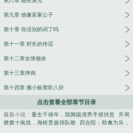
第八章 她在发光
第九章 他像富家公子
第十章 你没别的词了吗
第十一章 村长的传话
第十二章女侠饶命
第十三章摔倒
第十四章 搬小板凳听八卦
点击查看全部章节目录
最新小说：
重生千禧年，我脚踹渣男手抓扶贫
开局
撩拨十疯批，海校贵族排队吻
四合院：助禽为乐，
全院人麻了
雷奥尼克斯：开局获得海帕杰顿
青溪暗